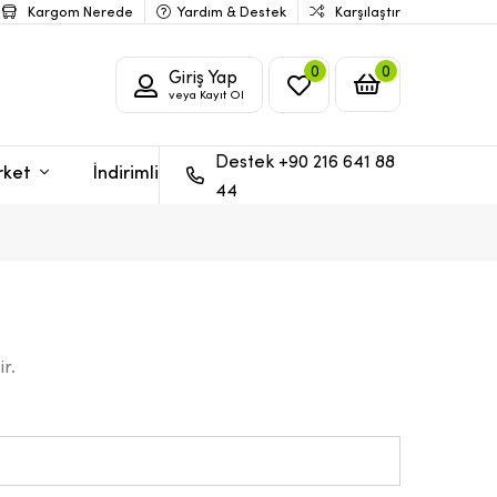
Kargom Nerede
Yardım & Destek
Karşılaştır
0
0
Giriş Yap
veya Kayıt Ol
Destek +90 216 641 88
rket
İndirimli
44
ir.