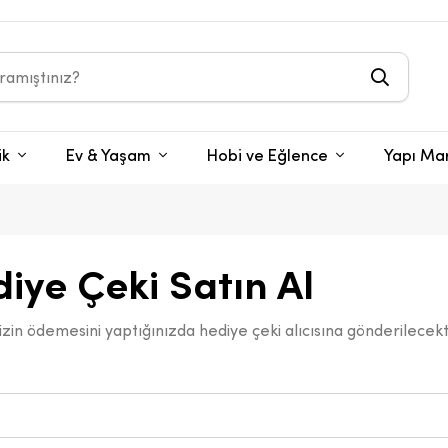
ik
Ev & Yaşam
Hobi ve Eğlence
Yapı Ma
iye Çeki Satın Al
nizin ödemesini yaptığınızda hediye çeki alıcısına gönderilecekt